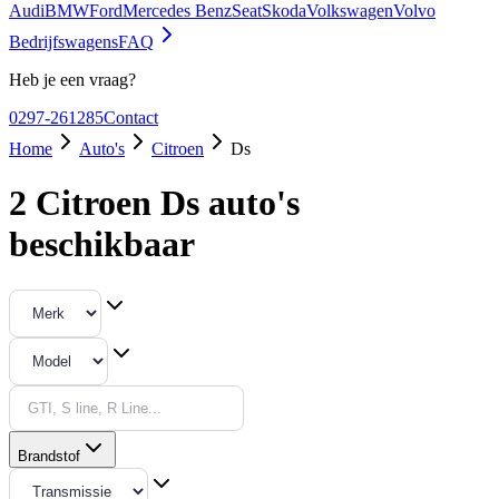
Audi
BMW
Ford
Mercedes Benz
Seat
Skoda
Volkswagen
Volvo
Bedrijfswagens
FAQ
Heb je een vraag?
0297-261285
Contact
Home
Auto's
Citroen
Ds
2 Citroen Ds auto's
beschikbaar
Brandstof