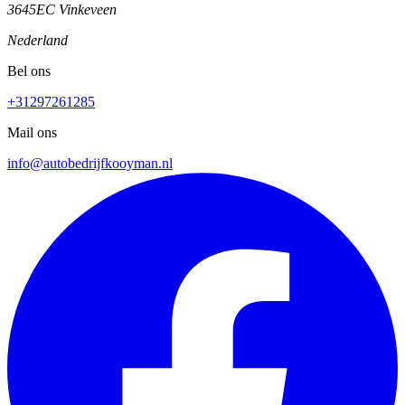
3645EC Vinkeveen
Nederland
Bel ons
+31297261285
Mail ons
info@autobedrijfkooyman.nl