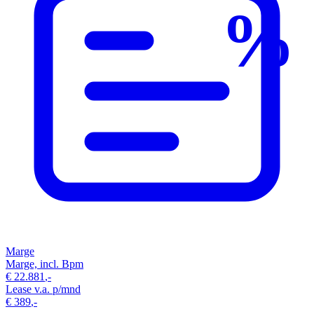
%
Marge
Marge, incl. Bpm
€
22.881
,-
Lease v.a. p/mnd
€
389
,-