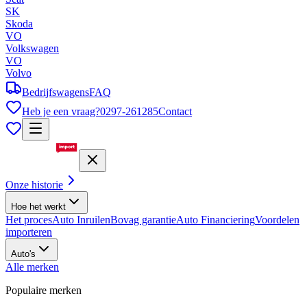
SK
Skoda
VO
Volkswagen
VO
Volvo
Bedrijfswagens
FAQ
Heb je een vraag?
0297-261285
Contact
Onze historie
Hoe het werkt
Het proces
Auto Inruilen
Bovag garantie
Auto Financiering
Voordelen
importeren
Auto's
Alle merken
Populaire merken