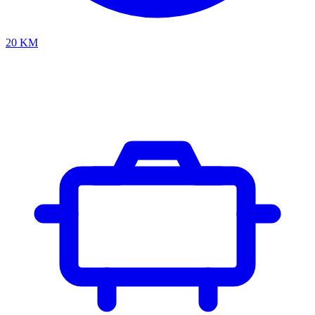
20
KM