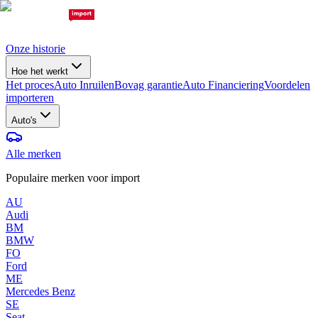
Onze historie
Hoe het werkt
Het proces
Auto Inruilen
Bovag garantie
Auto Financiering
Voordelen
importeren
Auto's
Alle merken
Populaire merken voor import
AU
Audi
BM
BMW
FO
Ford
ME
Mercedes Benz
SE
Seat