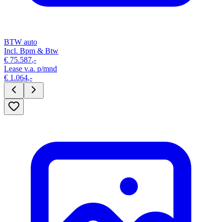
BTW auto
Incl. Bpm & Btw
€
75.587
,-
Lease v.a. p/mnd
€
1.064
,-