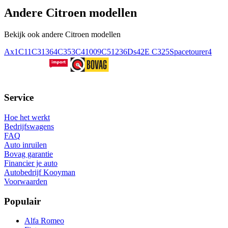
Andere Citroen modellen
Bekijk ook andere Citroen modellen
Ax
1
C1
1
C3
1364
C35
3
C4
1009
C5
1236
Ds4
2
E C3
25
Spacetourer
4
Service
Hoe het werkt
Bedrijfswagens
FAQ
Auto inruilen
Bovag garantie
Financier je auto
Autobedrijf Kooyman
Voorwaarden
Populair
Alfa Romeo