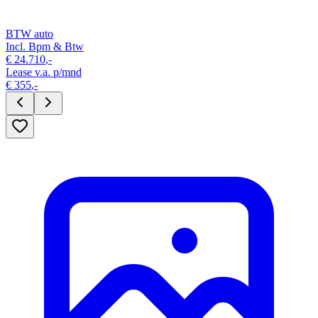
BTW auto
Incl. Bpm & Btw
€
24.710
,-
Lease v.a. p/mnd
€
355
,-