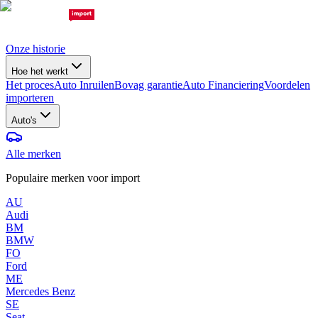
Onze historie
Hoe het werkt
Het proces
Auto Inruilen
Bovag garantie
Auto Financiering
Voordelen
importeren
Auto's
Alle merken
Populaire merken voor import
AU
Audi
BM
BMW
FO
Ford
ME
Mercedes Benz
SE
Seat