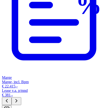
%
Marge
Marge, incl. Bpm
€
22.415
,-
Lease v.a. p/mnd
€
381
,-