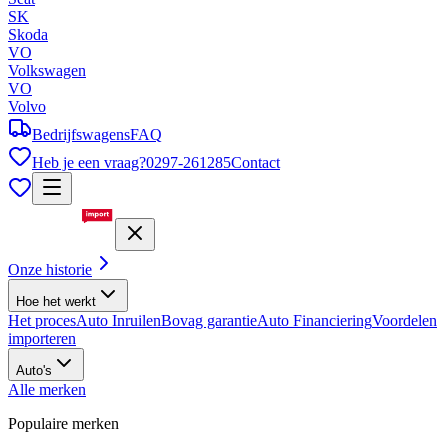
SK
Skoda
VO
Volkswagen
VO
Volvo
Bedrijfswagens
FAQ
Heb je een vraag?
0297-261285
Contact
Onze historie
Hoe het werkt
Het proces
Auto Inruilen
Bovag garantie
Auto Financiering
Voordelen
importeren
Auto's
Alle merken
Populaire merken