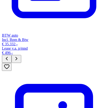
BTW auto
Incl. Bpm & Btw
€
35.332
,-
Lease v.a. p/mnd
€
496
,-