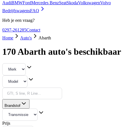
Audi
BMW
Ford
Mercedes Benz
Seat
Skoda
Volkswagen
Volvo
Bedrijfswagens
FAQ
Heb je een vraag?
0297-261285
Contact
Home
Auto's
Abarth
170 Abarth auto's beschikbaar
Brandstof
Prijs