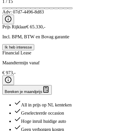
1
/
15
Adv:
07d7-4496-8d83
Prijs Rijklaar
€
65.330
,-
Incl. BPM, BTW en Bovag garantie
Ik heb interesse
Financial Lease
Maandtermijn vanaf
€
973
,-
Bereken je maandprijs
All in prijs op NL kenteken
Geselecteerde occasion
Hoge inruil huidige auto
Geen verborgen kosten