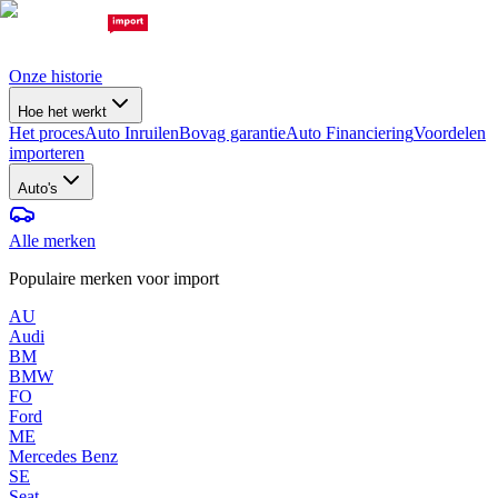
Onze historie
Hoe het werkt
Het proces
Auto Inruilen
Bovag garantie
Auto Financiering
Voordelen
importeren
Auto's
Alle merken
Populaire merken voor import
AU
Audi
BM
BMW
FO
Ford
ME
Mercedes Benz
SE
Seat