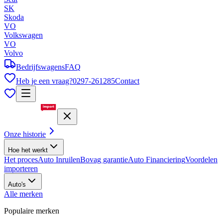
SK
Skoda
VO
Volkswagen
VO
Volvo
Bedrijfswagens
FAQ
Heb je een vraag?
0297-261285
Contact
Onze historie
Hoe het werkt
Het proces
Auto Inruilen
Bovag garantie
Auto Financiering
Voordelen
importeren
Auto's
Alle merken
Populaire merken