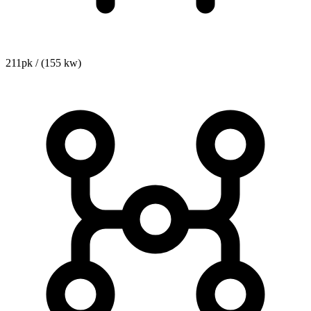
211pk / (155 kw)