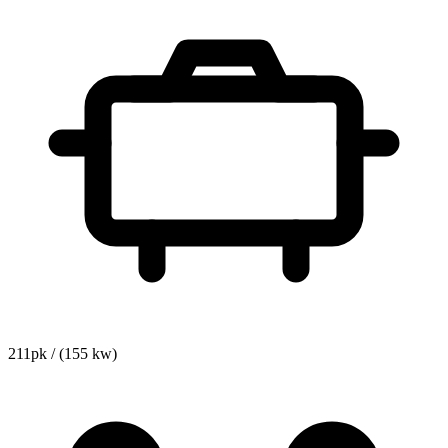
211pk / (155 kw)