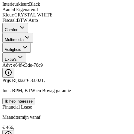
Interieurkleur
:
Black
Aantal Eigenaren
:
1
Kleur
:
CRYSTAL WHITE
Fiscaal
:
BTW Auto
Comfort
Multimedia
Veiligheid
Extra's
Adv:
e64f-c3de-76c9
Prijs Rijklaar
€
33.021
,-
Incl. BPM, BTW en Bovag garantie
Ik heb interesse
Financial Lease
Maandtermijn vanaf
€
466
,-