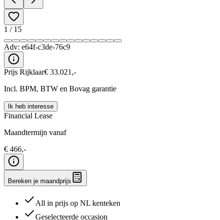
1
/
15
Adv:
e64f-c3de-76c9
Prijs Rijklaar
€
33.021
,-
Incl. BPM, BTW en Bovag garantie
Ik heb interesse
Financial Lease
Maandtermijn vanaf
€
466
,-
Bereken je maandprijs
All in prijs op NL kenteken
Geselecteerde occasion