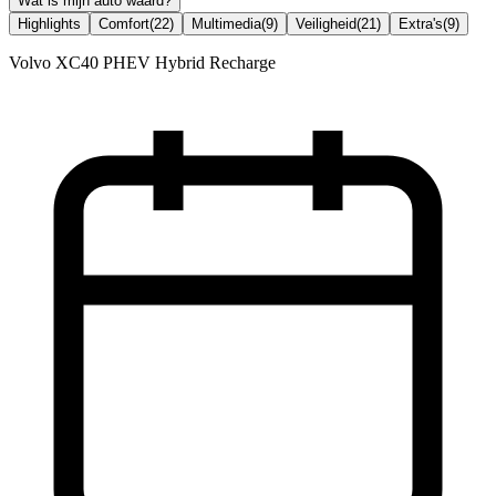
Wat is mijn auto waard?
Highlights
Comfort
(
22
)
Multimedia
(
9
)
Veiligheid
(
21
)
Extra's
(
9
)
Volvo XC40 PHEV Hybrid Recharge