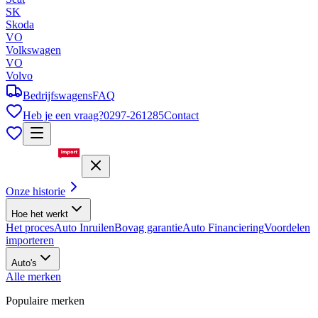
SK
Skoda
VO
Volkswagen
VO
Volvo
Bedrijfswagens
FAQ
Heb je een vraag?
0297-261285
Contact
Onze historie
Hoe het werkt
Het proces
Auto Inruilen
Bovag garantie
Auto Financiering
Voordelen
importeren
Auto's
Alle merken
Populaire merken