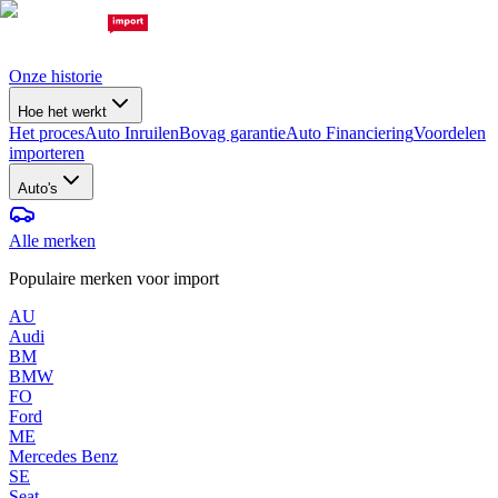
Onze historie
Hoe het werkt
Het proces
Auto Inruilen
Bovag garantie
Auto Financiering
Voordelen
importeren
Auto's
Alle merken
Populaire merken voor import
AU
Audi
BM
BMW
FO
Ford
ME
Mercedes Benz
SE
Seat