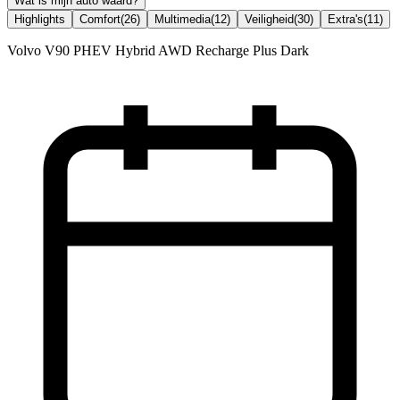
Wat is mijn auto waard?
Highlights
Comfort
(
26
)
Multimedia
(
12
)
Veiligheid
(
30
)
Extra's
(
11
)
Volvo V90 PHEV Hybrid AWD Recharge Plus Dark