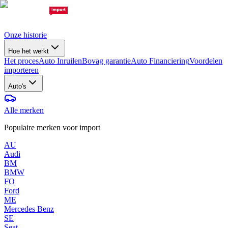
Onze historie
Hoe het werkt
Het proces
Auto Inruilen
Bovag garantie
Auto Financiering
Voordelen
importeren
Auto's
Alle merken
Populaire merken voor import
AU
Audi
BM
BMW
FO
Ford
ME
Mercedes Benz
SE
Seat