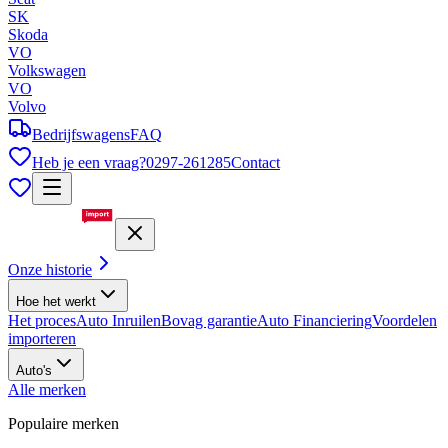
SK
Skoda
VO
Volkswagen
VO
Volvo
Bedrijfswagens
FAQ
Heb je een vraag?
0297-261285
Contact
Onze historie
Hoe het werkt
Het proces
Auto Inruilen
Bovag garantie
Auto Financiering
Voordelen
importeren
Auto's
Alle merken
Populaire merken