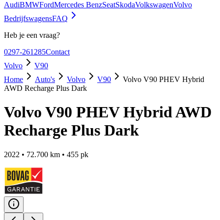
Audi
BMW
Ford
Mercedes Benz
Seat
Skoda
Volkswagen
Volvo
Bedrijfswagens
FAQ
Heb je een vraag?
0297-261285
Contact
Volvo
V90
Home
Auto's
Volvo
V90
Volvo V90 PHEV Hybrid
AWD Recharge Plus Dark
Volvo V90 PHEV Hybrid AWD
Recharge Plus Dark
2022
•
72.700
km •
455
pk