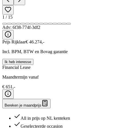
1
/
15
Adv:
6f38-774f-3df2
Prijs Rijklaar
€
46.274
,-
Incl. BPM, BTW en Bovag garantie
Ik heb interesse
Financial Lease
Maandtermijn vanaf
€
651
,-
Bereken je maandprijs
All in prijs op NL kenteken
Geselecteerde occasion