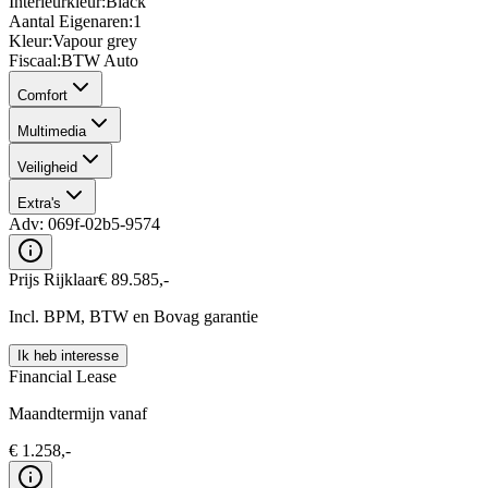
Interieurkleur
:
Black
Aantal Eigenaren
:
1
Kleur
:
Vapour grey
Fiscaal
:
BTW Auto
Comfort
Multimedia
Veiligheid
Extra's
Adv:
069f-02b5-9574
Prijs Rijklaar
€
89.585
,-
Incl. BPM, BTW en Bovag garantie
Ik heb interesse
Financial Lease
Maandtermijn vanaf
€
1.258
,-