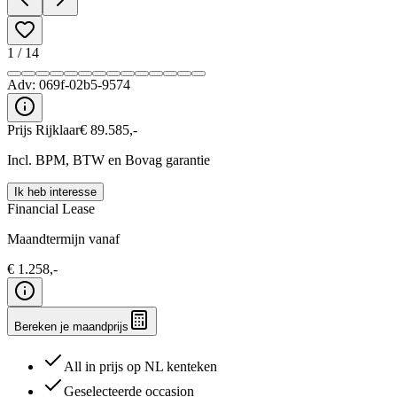
1
/
14
Adv:
069f-02b5-9574
Prijs Rijklaar
€
89.585
,-
Incl. BPM, BTW en Bovag garantie
Ik heb interesse
Financial Lease
Maandtermijn vanaf
€
1.258
,-
Bereken je maandprijs
All in prijs op NL kenteken
Geselecteerde occasion