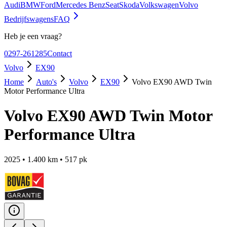
Audi
BMW
Ford
Mercedes Benz
Seat
Skoda
Volkswagen
Volvo
Bedrijfswagens
FAQ
Heb je een vraag?
0297-261285
Contact
Volvo
EX90
Home
Auto's
Volvo
EX90
Volvo EX90 AWD Twin
Motor Performance Ultra
Volvo EX90 AWD Twin Motor
Performance Ultra
2025
•
1.400
km •
517
pk