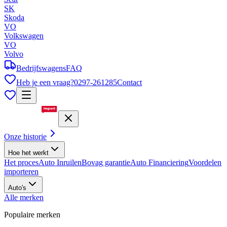
SK
Skoda
VO
Volkswagen
VO
Volvo
Bedrijfswagens
FAQ
Heb je een vraag?
0297-261285
Contact
Onze historie
Hoe het werkt
Het proces
Auto Inruilen
Bovag garantie
Auto Financiering
Voordelen
importeren
Auto's
Alle merken
Populaire merken