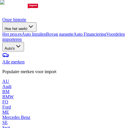
Onze historie
Hoe het werkt
Het proces
Auto Inruilen
Bovag garantie
Auto Financiering
Voordelen
importeren
Auto's
Alle merken
Populaire merken voor import
AU
Audi
BM
BMW
FO
Ford
ME
Mercedes Benz
SE
Seat