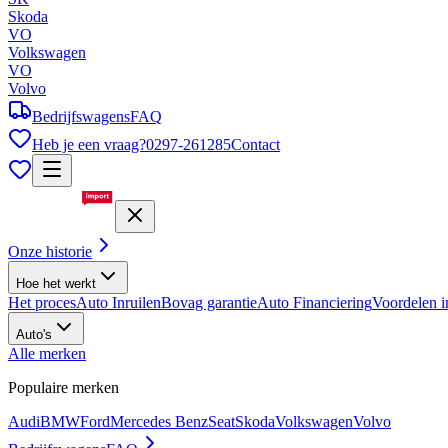
Skoda
VO
Volkswagen
VO
Volvo
Bedrijfswagens
FAQ
Heb je een vraag?
0297-261285
Contact
Onze historie
Hoe het werkt
Het proces
Auto Inruilen
Bovag garantie
Auto Financiering
Voordelen i
Auto's
Alle merken
Populaire merken
Audi
BMW
Ford
Mercedes Benz
Seat
Skoda
Volkswagen
Volvo