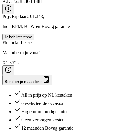
Adv:
7a28-cf0d-148f
Prijs Rijklaar
€
91.343
,-
Incl. BPM, BTW en Bovag garantie
Ik heb interesse
Financial Lease
Maandtermijn vanaf
€
1.355
,-
Bereken je maandprijs
All in prijs op NL kenteken
Geselecteerde occasion
Hoge inruil huidige auto
Geen verborgen kosten
12 maanden Bovag garantie