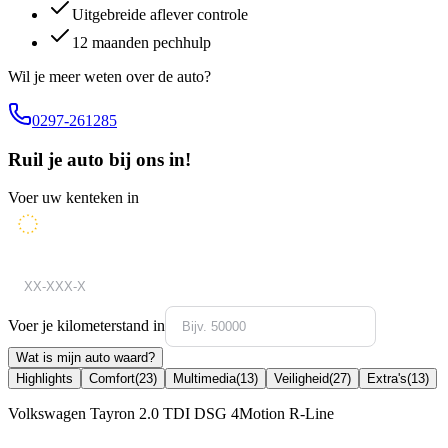
Uitgebreide aflever controle
12 maanden pechhulp
Wil je meer weten over de auto?
0297-261285
Ruil je auto bij ons in!
Voer uw kenteken in
Voer je kilometerstand in
Wat is mijn auto waard?
Highlights
Comfort
(
23
)
Multimedia
(
13
)
Veiligheid
(
27
)
Extra's
(
13
)
Volkswagen Tayron 2.0 TDI DSG 4Motion R-Line