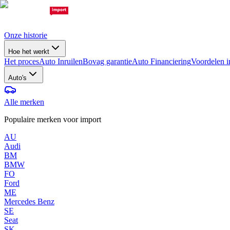
Onze historie
Hoe het werkt
Het proces
Auto Inruilen
Bovag garantie
Auto Financiering
Voordelen i
Auto's
Alle merken
Populaire merken voor import
AU
Audi
BM
BMW
FO
Ford
ME
Mercedes Benz
SE
Seat
SK