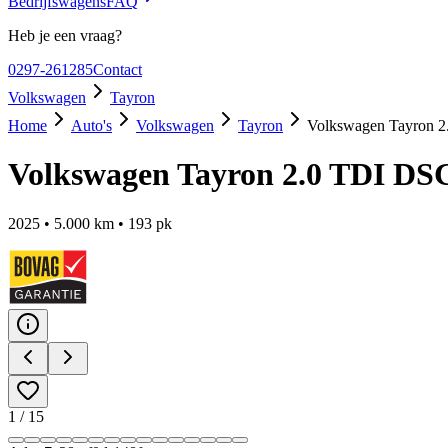
Bedrijfswagens
FAQ
Heb je een vraag?
0297-261285
Contact
Volkswagen
Tayron
Home
Auto's
Volkswagen
Tayron
Volkswagen Tayron 2
Volkswagen Tayron 2.0 TDI DS
2025
•
5.000
km •
193
pk
1
/
15