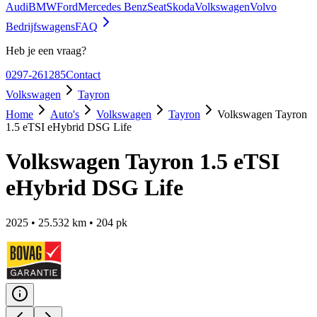
Audi
BMW
Ford
Mercedes Benz
Seat
Skoda
Volkswagen
Volvo
Bedrijfswagens
FAQ
Heb je een vraag?
0297-261285
Contact
Volkswagen
Tayron
Home
Auto's
Volkswagen
Tayron
Volkswagen Tayron
1.5 eTSI eHybrid DSG Life
Volkswagen Tayron 1.5 eTSI
eHybrid DSG Life
2025
•
25.532
km •
204
pk