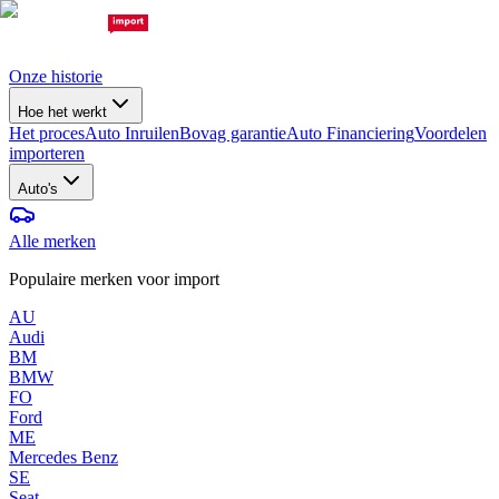
Onze historie
Hoe het werkt
Het proces
Auto Inruilen
Bovag garantie
Auto Financiering
Voordelen
importeren
Auto's
Alle merken
Populaire merken voor import
AU
Audi
BM
BMW
FO
Ford
ME
Mercedes Benz
SE
Seat