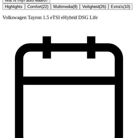
Wat is mijn auto waard?
Highlights
Comfort
(
22
)
Multimedia
(
9
)
Veiligheid
(
26
)
Extra's
(
10
)
Volkswagen Tayron 1.5 eTSI eHybrid DSG Life