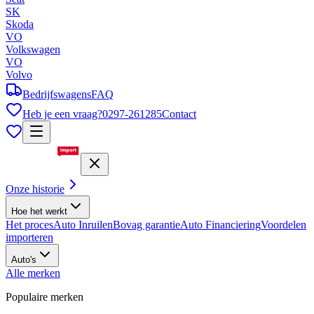
SK
Skoda
VO
Volkswagen
VO
Volvo
Bedrijfswagens
FAQ
Heb je een vraag?
0297-261285
Contact
Onze historie
Hoe het werkt
Het proces
Auto Inruilen
Bovag garantie
Auto Financiering
Voordelen
importeren
Auto's
Alle merken
Populaire merken