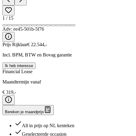
1
/
15
Adv:
ee45-501b-5f76
Prijs Rijklaar
€
22.544
,-
Incl. BPM, BTW en Bovag garantie
Ik heb interesse
Financial Lease
Maandtermijn vanaf
€
319
,-
Bereken je maandprijs
All in prijs op NL kenteken
Geselecteerde occasion