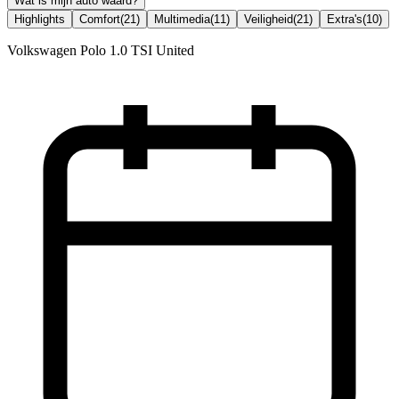
Wat is mijn auto waard?
Highlights
Comfort
(
21
)
Multimedia
(
11
)
Veiligheid
(
21
)
Extra's
(
10
)
Volkswagen Polo 1.0 TSI United