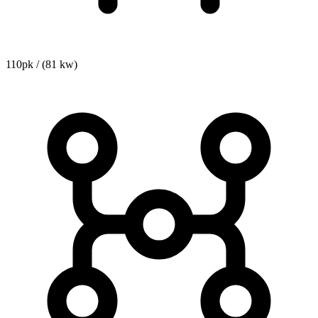
110pk / (81 kw)