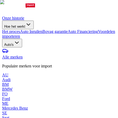
Onze historie
Hoe het werkt
Het proces
Auto Inruilen
Bovag garantie
Auto Financiering
Voordelen
importeren
Auto's
Alle merken
Populaire merken voor import
AU
Audi
BM
BMW
FO
Ford
ME
Mercedes Benz
SE
Seat