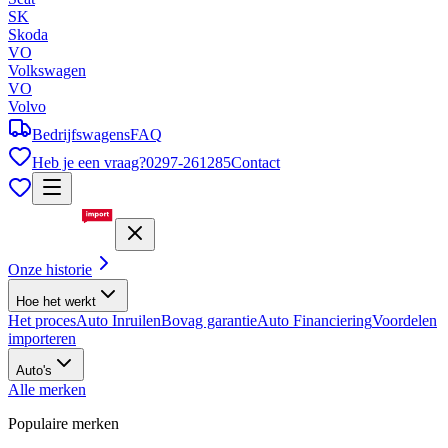
SK
Skoda
VO
Volkswagen
VO
Volvo
Bedrijfswagens
FAQ
Heb je een vraag?
0297-261285
Contact
Onze historie
Hoe het werkt
Het proces
Auto Inruilen
Bovag garantie
Auto Financiering
Voordelen
importeren
Auto's
Alle merken
Populaire merken