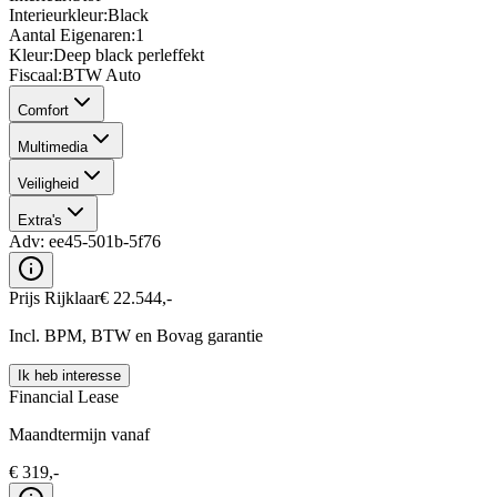
Interieurkleur
:
Black
Aantal Eigenaren
:
1
Kleur
:
Deep black perleffekt
Fiscaal
:
BTW Auto
Comfort
Multimedia
Veiligheid
Extra's
Adv:
ee45-501b-5f76
Prijs Rijklaar
€
22.544
,-
Incl. BPM, BTW en Bovag garantie
Ik heb interesse
Financial Lease
Maandtermijn vanaf
€
319
,-