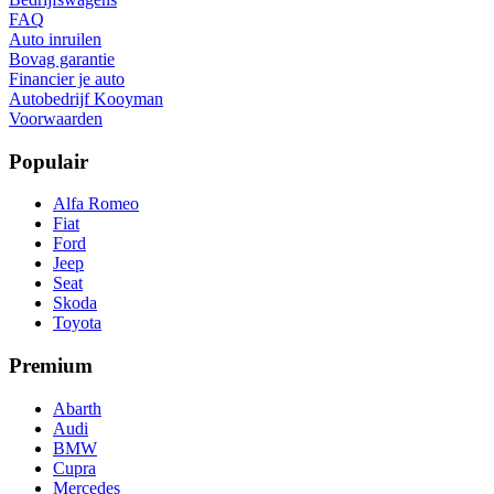
FAQ
Auto inruilen
Bovag garantie
Financier je auto
Autobedrijf Kooyman
Voorwaarden
Populair
Alfa Romeo
Fiat
Ford
Jeep
Seat
Skoda
Toyota
Premium
Abarth
Audi
BMW
Cupra
Mercedes