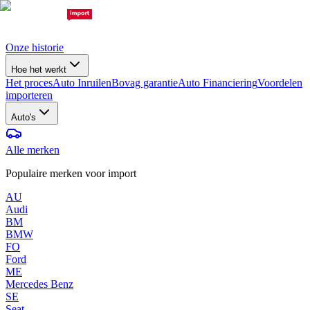
Onze historie
Hoe het werkt
Het proces
Auto Inruilen
Bovag garantie
Auto Financiering
Voordelen
importeren
Auto's
Alle merken
Populaire merken voor import
AU
Audi
BM
BMW
FO
Ford
ME
Mercedes Benz
SE
Seat