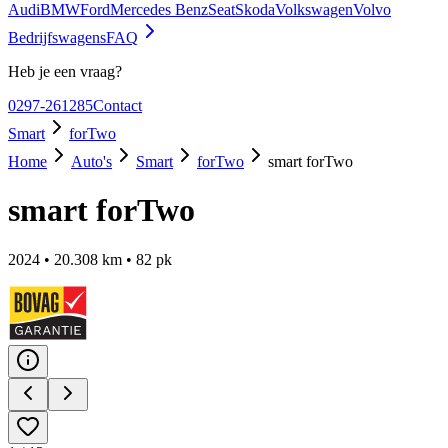
Audi
BMW
Ford
Mercedes Benz
Seat
Skoda
Volkswagen
Volvo
Bedrijfswagens
FAQ
Heb je een vraag?
0297-261285
Contact
Smart
forTwo
Home
Auto's
Smart
forTwo
smart forTwo
smart forTwo
2024
•
20.308
km •
82
pk