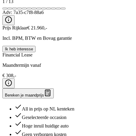
1
/
13
Adv:
7a35-c7f8-88a6
Prijs Rijklaar
€
21.960
,-
Incl. BPM, BTW en Bovag garantie
Ik heb interesse
Financial Lease
Maandtermijn vanaf
€
308
,-
Bereken je maandprijs
All in prijs op NL kenteken
Geselecteerde occasion
Hoge inruil huidige auto
Geen verborgen kosten