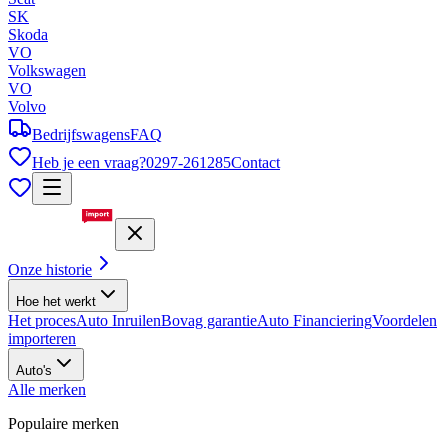
SK
Skoda
VO
Volkswagen
VO
Volvo
Bedrijfswagens
FAQ
Heb je een vraag?
0297-261285
Contact
Onze historie
Hoe het werkt
Het proces
Auto Inruilen
Bovag garantie
Auto Financiering
Voordelen
importeren
Auto's
Alle merken
Populaire merken