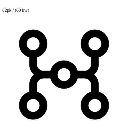
82pk / (60 kw)