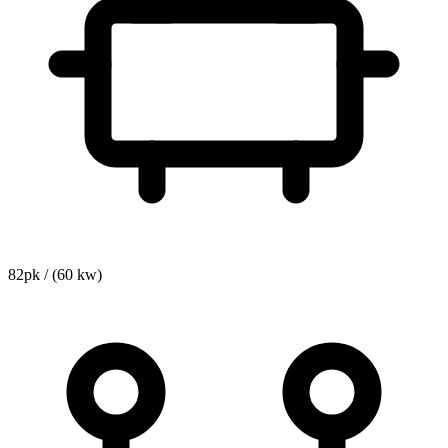
82pk / (60 kw)