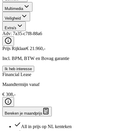
Multimedia
Veiligheid
Extra's
Adv:
7a35-c7f8-88a6
Prijs Rijklaar
€
21.960
,-
Incl. BPM, BTW en Bovag garantie
Ik heb interesse
Financial Lease
Maandtermijn vanaf
€
308
,-
Bereken je maandprijs
All in prijs op NL kenteken