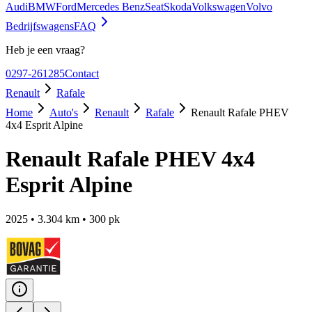
Audi
BMW
Ford
Mercedes Benz
Seat
Skoda
Volkswagen
Volvo
Bedrijfswagens
FAQ
Heb je een vraag?
0297-261285
Contact
Renault
Rafale
Home
Auto's
Renault
Rafale
Renault Rafale PHEV
4x4 Esprit Alpine
Renault Rafale PHEV 4x4
Esprit Alpine
2025
•
3.304
km •
300
pk