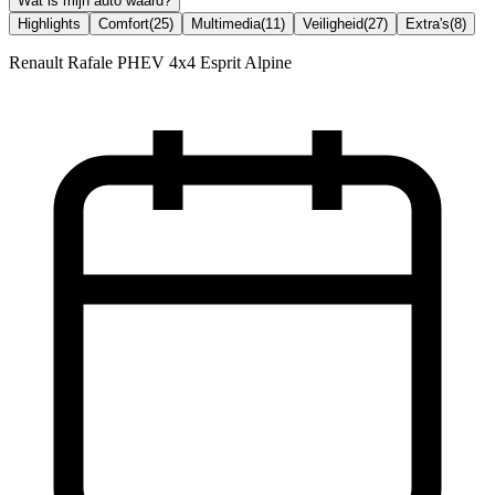
Wat is mijn auto waard?
Highlights
Comfort
(
25
)
Multimedia
(
11
)
Veiligheid
(
27
)
Extra's
(
8
)
Renault Rafale PHEV 4x4 Esprit Alpine