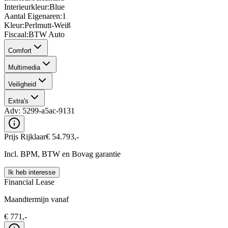
Interieurkleur
:
Blue
Aantal Eigenaren
:
1
Kleur
:
Perlmutt-Weiß
Fiscaal
:
BTW Auto
Comfort
Multimedia
Veiligheid
Extra's
Adv:
5299-a5ac-9131
Prijs Rijklaar
€
54.793
,-
Incl. BPM, BTW en Bovag garantie
Ik heb interesse
Financial Lease
Maandtermijn vanaf
€
771
,-