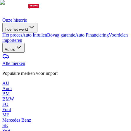
Onze historie
Hoe het werkt
Het proces
Auto Inruilen
Bovag garantie
Auto Financiering
Voordelen
importeren
Auto's
Alle merken
Populaire merken voor import
AU
Audi
BM
BMW
FO
Ford
ME
Mercedes Benz
SE
Seat