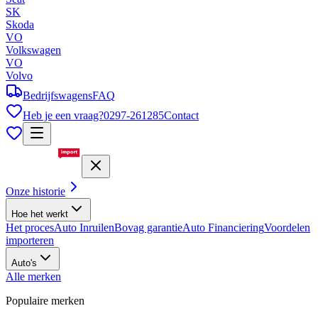
SK
Skoda
VO
Volkswagen
VO
Volvo
Bedrijfswagens
FAQ
Heb je een vraag?
0297-261285
Contact
Onze historie
Hoe het werkt
Het proces
Auto Inruilen
Bovag garantie
Auto Financiering
Voordelen
importeren
Auto's
Alle merken
Populaire merken