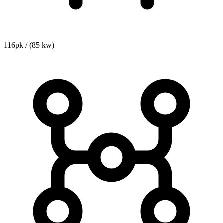
116pk / (85 kw)