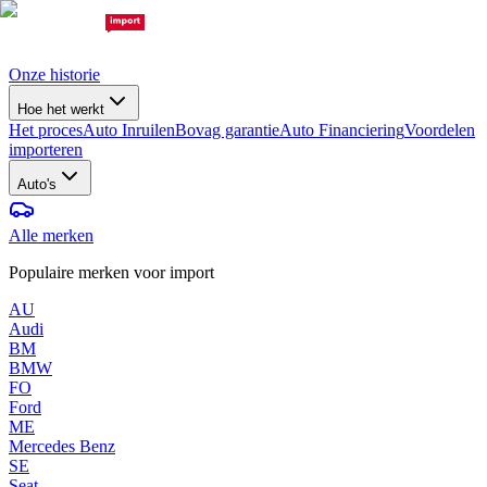
Onze historie
Hoe het werkt
Het proces
Auto Inruilen
Bovag garantie
Auto Financiering
Voordelen
importeren
Auto's
Alle merken
Populaire merken voor import
AU
Audi
BM
BMW
FO
Ford
ME
Mercedes Benz
SE
Seat