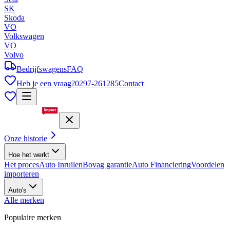
SK
Skoda
VO
Volkswagen
VO
Volvo
Bedrijfswagens
FAQ
Heb je een vraag?
0297-261285
Contact
Onze historie
Hoe het werkt
Het proces
Auto Inruilen
Bovag garantie
Auto Financiering
Voordelen
importeren
Auto's
Alle merken
Populaire merken