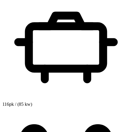
116pk / (85 kw)