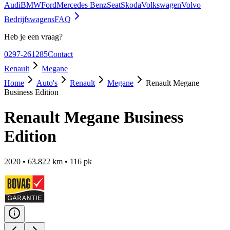
Audi
BMW
Ford
Mercedes Benz
Seat
Skoda
Volkswagen
Volvo
Bedrijfswagens
FAQ
Heb je een vraag?
0297-261285
Contact
Renault
Megane
Home
Auto's
Renault
Megane
Renault Megane
Business Edition
Renault Megane Business
Edition
2020
•
63.822
km •
116
pk