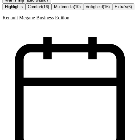
Wat is mijn auto waard?
Highlights
Comfort
(
16
)
Multimedia
(
10
)
Veiligheid
(
16
)
Extra's
(
6
)
Renault Megane Business Edition