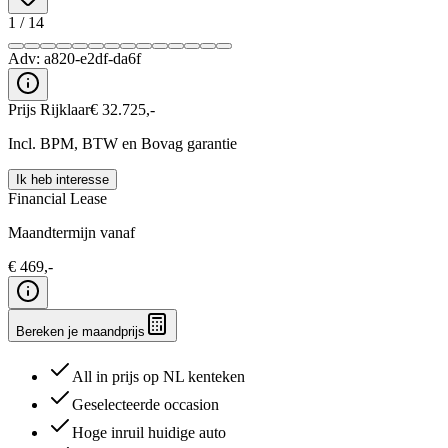
1
/
14
Adv:
a820-e2df-da6f
Prijs Rijklaar
€
32.725
,-
Incl. BPM, BTW en Bovag garantie
Ik heb interesse
Financial Lease
Maandtermijn vanaf
€
469
,-
Bereken je maandprijs
All in prijs op NL kenteken
Geselecteerde occasion
Hoge inruil huidige auto