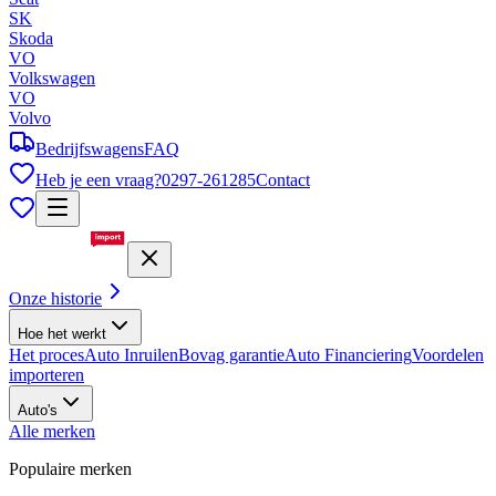
SK
Skoda
VO
Volkswagen
VO
Volvo
Bedrijfswagens
FAQ
Heb je een vraag?
0297-261285
Contact
Onze historie
Hoe het werkt
Het proces
Auto Inruilen
Bovag garantie
Auto Financiering
Voordelen
importeren
Auto's
Alle merken
Populaire merken