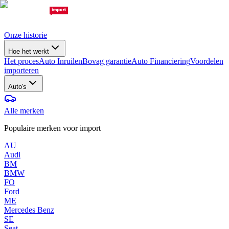
Onze historie
Hoe het werkt
Het proces
Auto Inruilen
Bovag garantie
Auto Financiering
Voordelen
importeren
Auto's
Alle merken
Populaire merken voor import
AU
Audi
BM
BMW
FO
Ford
ME
Mercedes Benz
SE
Seat