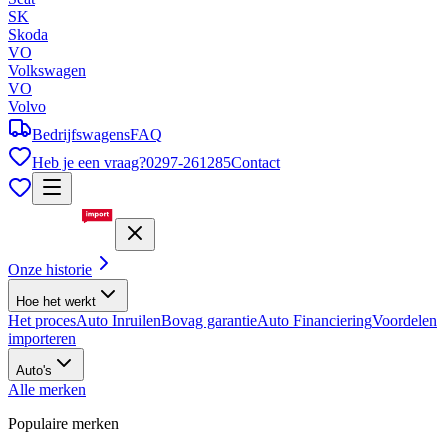
SK
Skoda
VO
Volkswagen
VO
Volvo
Bedrijfswagens
FAQ
Heb je een vraag?
0297-261285
Contact
Onze historie
Hoe het werkt
Het proces
Auto Inruilen
Bovag garantie
Auto Financiering
Voordelen
importeren
Auto's
Alle merken
Populaire merken