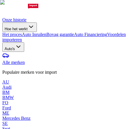
Onze historie
Hoe het werkt
Het proces
Auto Inruilen
Bovag garantie
Auto Financiering
Voordelen
importeren
Auto's
Alle merken
Populaire merken voor import
AU
Audi
BM
BMW
FO
Ford
ME
Mercedes Benz
SE
Seat