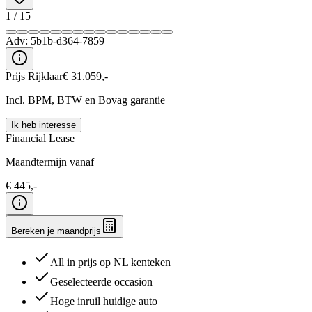
1
/
15
Adv:
5b1b-d364-7859
Prijs Rijklaar
€
31.059
,-
Incl. BPM, BTW en Bovag garantie
Ik heb interesse
Financial Lease
Maandtermijn vanaf
€
445
,-
Bereken je maandprijs
All in prijs op NL kenteken
Geselecteerde occasion
Hoge inruil huidige auto