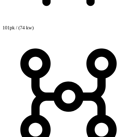
101pk / (74 kw)