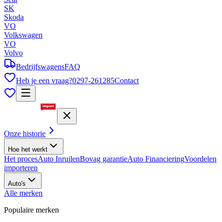
SK
Skoda
VO
Volkswagen
VO
Volvo
Bedrijfswagens
FAQ
Heb je een vraag?
0297-261285
Contact
Onze historie
Hoe het werkt
Het proces
Auto Inruilen
Bovag garantie
Auto Financiering
Voordelen
importeren
Auto's
Alle merken
Populaire merken