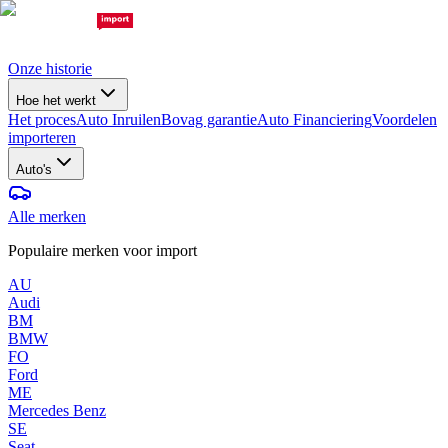
Onze historie
Hoe het werkt
Het proces
Auto Inruilen
Bovag garantie
Auto Financiering
Voordelen
importeren
Auto's
Alle merken
Populaire merken voor import
AU
Audi
BM
BMW
FO
Ford
ME
Mercedes Benz
SE
Seat