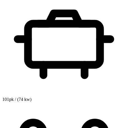
101pk / (74 kw)