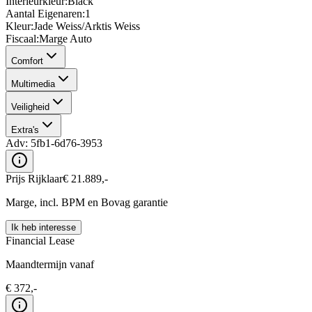
Interieurkleur
:
Black
Aantal Eigenaren
:
1
Kleur
:
Jade Weiss/Arktis Weiss
Fiscaal
:
Marge Auto
Comfort
Multimedia
Veiligheid
Extra's
Adv:
5fb1-6d76-3953
Prijs Rijklaar
€
21.889
,-
Marge, incl. BPM en Bovag garantie
Ik heb interesse
Financial Lease
Maandtermijn vanaf
€
372
,-