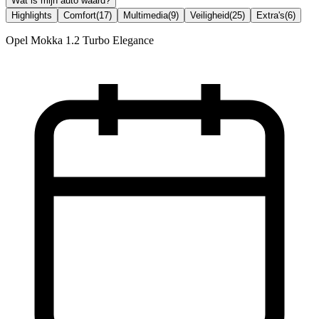
Wat is mijn auto waard?
Highlights
Comfort
(
17
)
Multimedia
(
9
)
Veiligheid
(
25
)
Extra's
(
6
)
Opel Mokka 1.2 Turbo Elegance