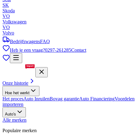
SK
Skoda
VO
Volkswagen
VO
Volvo
Bedrijfswagens
FAQ
Heb je een vraag?
0297-261285
Contact
Onze historie
Hoe het werkt
Het proces
Auto Inruilen
Bovag garantie
Auto Financiering
Voordelen
importeren
Auto's
Alle merken
Populaire merken