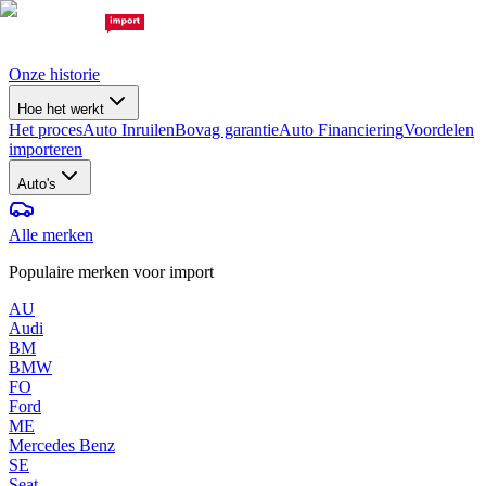
Onze historie
Hoe het werkt
Het proces
Auto Inruilen
Bovag garantie
Auto Financiering
Voordelen
importeren
Auto's
Alle merken
Populaire merken voor import
AU
Audi
BM
BMW
FO
Ford
ME
Mercedes Benz
SE
Seat