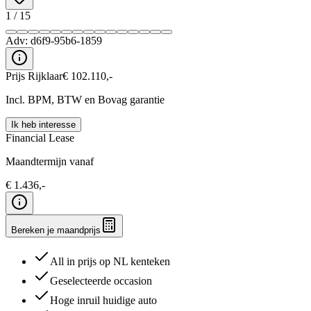
1
/
15
Adv:
d6f9-95b6-1859
Prijs Rijklaar
€
102.110
,-
Incl. BPM, BTW en Bovag garantie
Ik heb interesse
Financial Lease
Maandtermijn vanaf
€
1.436
,-
Bereken je maandprijs
All in prijs op NL kenteken
Geselecteerde occasion
Hoge inruil huidige auto