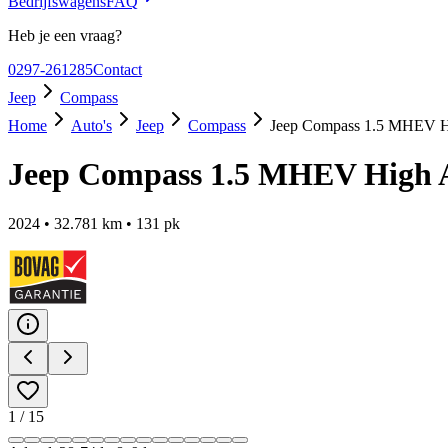
Bedrijfswagens
FAQ
Heb je een vraag?
0297-261285
Contact
Jeep
Compass
Home
Auto's
Jeep
Compass
Jeep Compass 1.5 MHEV Hi
Jeep Compass 1.5 MHEV High A
2024
•
32.781
km •
131
pk
1
/
15