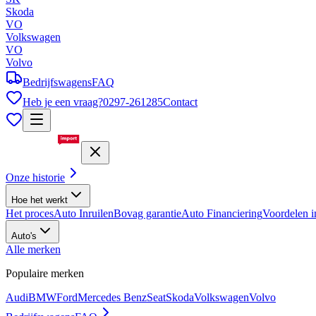
Skoda
VO
Volkswagen
VO
Volvo
Bedrijfswagens
FAQ
Heb je een vraag?
0297-261285
Contact
Onze historie
Hoe het werkt
Het proces
Auto Inruilen
Bovag garantie
Auto Financiering
Voordelen i
Auto's
Alle merken
Populaire merken
Audi
BMW
Ford
Mercedes Benz
Seat
Skoda
Volkswagen
Volvo