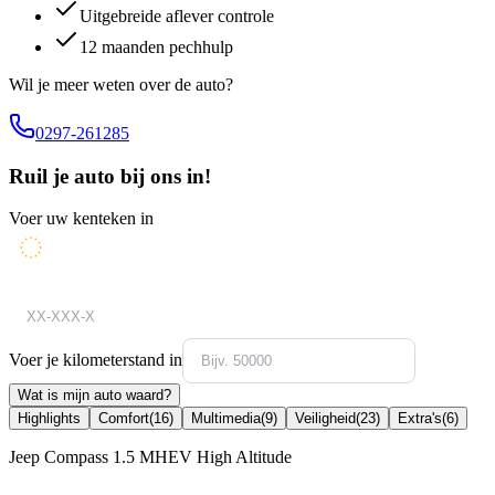
Uitgebreide aflever controle
12 maanden pechhulp
Wil je meer weten over de auto?
0297-261285
Ruil je auto bij ons in!
Voer uw kenteken in
Voer je kilometerstand in
Wat is mijn auto waard?
Highlights
Comfort
(
16
)
Multimedia
(
9
)
Veiligheid
(
23
)
Extra's
(
6
)
Jeep Compass 1.5 MHEV High Altitude