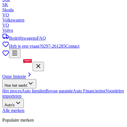
SK
Skoda
VO
Volkswagen
VO
Volvo
Bedrijfswagens
FAQ
Heb je een vraag?
0297-261285
Contact
Onze historie
Hoe het werkt
Het proces
Auto Inruilen
Bovag garantie
Auto Financiering
Voordelen
importeren
Auto's
Alle merken
Populaire merken