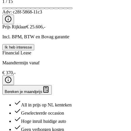
1
/
15
Adv:
c28f-5868-11c3
Prijs Rijklaar
€
25.606
,-
Incl. BPM, BTW en Bovag garantie
Ik heb interesse
Financial Lease
Maandtermijn vanaf
€
370
,-
Bereken je maandprijs
All in prijs op NL kenteken
Geselecteerde occasion
Hoge inruil huidige auto
Geen verborgen kosten