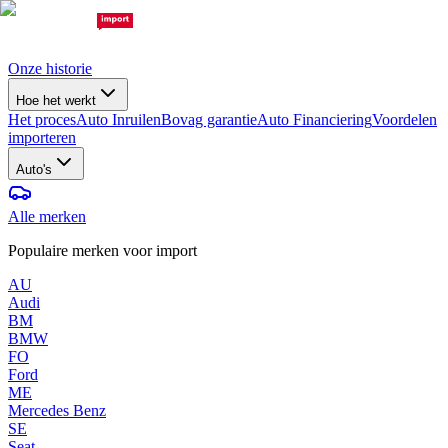
Onze historie
Hoe het werkt
Het proces
Auto Inruilen
Bovag garantie
Auto Financiering
Voordelen
importeren
Auto's
Alle merken
Populaire merken voor import
AU
Audi
BM
BMW
FO
Ford
ME
Mercedes Benz
SE
Seat