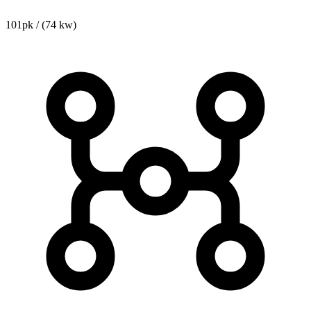
101pk / (74 kw)