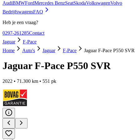
Audi
BMW
Ford
Mercedes Benz
Seat
Skoda
Volkswagen
Volvo
Bedrijfswagens
FAQ
Heb je een vraag?
0297-261285
Contact
Jaguar
F-Pace
Home
Auto's
Jaguar
F-Pace
Jaguar F-Pace P550 SVR
Jaguar F-Pace P550 SVR
2022
•
71.300
km •
551
pk