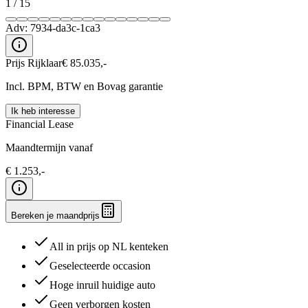
1
/
15
Adv:
7934-da3c-1ca3
Prijs Rijklaar
€
85.035
,-
Incl. BPM, BTW en Bovag garantie
Ik heb interesse
Financial Lease
Maandtermijn vanaf
€
1.253
,-
Bereken je maandprijs
All in prijs op NL kenteken
Geselecteerde occasion
Hoge inruil huidige auto
Geen verborgen kosten