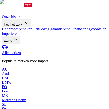
Onze historie
Hoe het werkt
Het proces
Auto Inruilen
Bovag garantie
Auto Financiering
Voordelen
importeren
Auto's
Alle merken
Populaire merken voor import
AU
Audi
BM
BMW
FO
Ford
ME
Mercedes Benz
SE
Seat