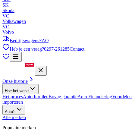
SK
Skoda
VO
Volkswagen
VO
Volvo
Bedrijfswagens
FAQ
Heb je een vraag?
0297-261285
Contact
Onze historie
Hoe het werkt
Het proces
Auto Inruilen
Bovag garantie
Auto Financiering
Voordelen
importeren
Auto's
Alle merken
Populaire merken