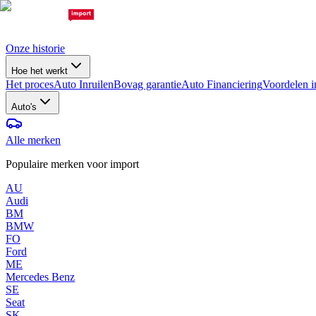
Onze historie
Hoe het werkt
Het proces
Auto Inruilen
Bovag garantie
Auto Financiering
Voordelen i
Auto's
Alle merken
Populaire merken voor import
AU
Audi
BM
BMW
FO
Ford
ME
Mercedes Benz
SE
Seat
SK