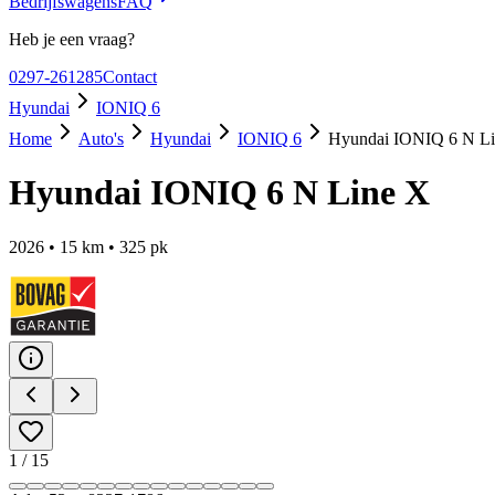
Bedrijfswagens
FAQ
Heb je een vraag?
0297-261285
Contact
Hyundai
IONIQ 6
Home
Auto's
Hyundai
IONIQ 6
Hyundai IONIQ 6 N L
Hyundai IONIQ 6 N Line X
2026
•
15
km •
325
pk
1
/
15