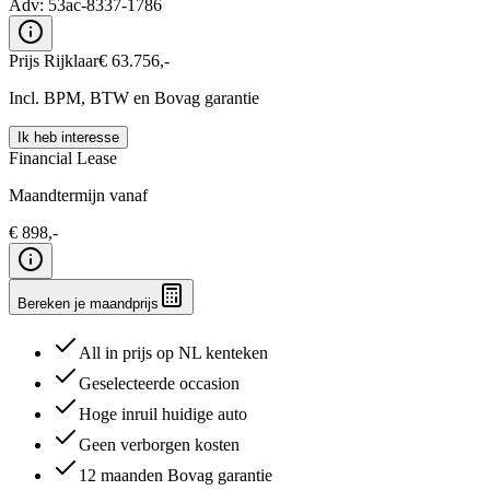
Adv:
53ac-8337-1786
Prijs Rijklaar
€
63.756
,-
Incl. BPM, BTW en Bovag garantie
Ik heb interesse
Financial Lease
Maandtermijn vanaf
€
898
,-
Bereken je maandprijs
All in prijs op NL kenteken
Geselecteerde occasion
Hoge inruil huidige auto
Geen verborgen kosten
12 maanden Bovag garantie