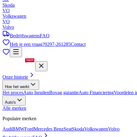
Skoda
VO
Volkswagen
VO
Volvo
Bedrijfswagens
FAQ
Heb je een vraag?
0297-261285
Contact
Onze historie
Hoe het werkt
Het proces
Auto Inruilen
Bovag garantie
Auto Financiering
Voordelen i
Auto's
Alle merken
Populaire merken
Audi
BMW
Ford
Mercedes Benz
Seat
Skoda
Volkswagen
Volvo