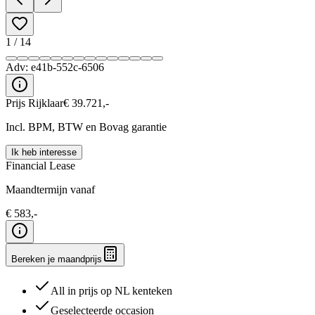
1
/
14
Adv:
e41b-552c-6506
Prijs Rijklaar
€
39.721
,-
Incl. BPM, BTW en Bovag garantie
Ik heb interesse
Financial Lease
Maandtermijn vanaf
€
583
,-
Bereken je maandprijs
All in prijs op NL kenteken
Geselecteerde occasion