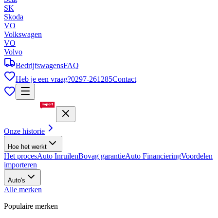
SK
Skoda
VO
Volkswagen
VO
Volvo
Bedrijfswagens
FAQ
Heb je een vraag?
0297-261285
Contact
Onze historie
Hoe het werkt
Het proces
Auto Inruilen
Bovag garantie
Auto Financiering
Voordelen
importeren
Auto's
Alle merken
Populaire merken