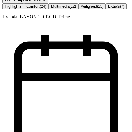
Wat is mijn auto waard?
Highlights
Comfort
(
24
)
Multimedia
(
12
)
Veiligheid
(
23
)
Extra's
(
7
)
Hyundai BAYON 1.0 T-GDI Prime