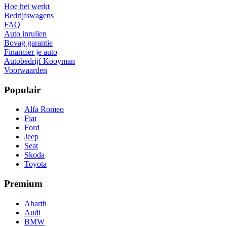
Hoe het werkt
Bedrijfswagens
FAQ
Auto inruilen
Bovag garantie
Financier je auto
Autobedrijf Kooyman
Voorwaarden
Populair
Alfa Romeo
Fiat
Ford
Jeep
Seat
Skoda
Toyota
Premium
Abarth
Audi
BMW