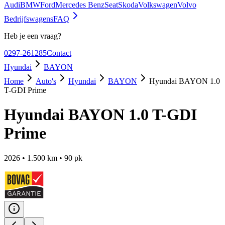
Audi
BMW
Ford
Mercedes Benz
Seat
Skoda
Volkswagen
Volvo
Bedrijfswagens
FAQ
Heb je een vraag?
0297-261285
Contact
Hyundai
BAYON
Home
Auto's
Hyundai
BAYON
Hyundai BAYON 1.0
T-GDI Prime
Hyundai BAYON 1.0 T-GDI
Prime
2026
•
1.500
km •
90
pk