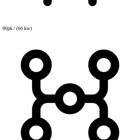
90pk / (66 kw)