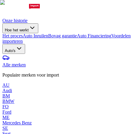
Onze historie
Hoe het werkt
Het proces
Auto Inruilen
Bovag garantie
Auto Financiering
Voordelen
importeren
Auto's
Alle merken
Populaire merken voor import
AU
Audi
BM
BMW
FO
Ford
ME
Mercedes Benz
SE
Seat