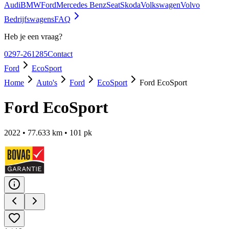
Audi
BMW
Ford
Mercedes Benz
Seat
Skoda
Volkswagen
Volvo
Bedrijfswagens
FAQ
Heb je een vraag?
0297-261285
Contact
Ford
EcoSport
Home
Auto's
Ford
EcoSport
Ford EcoSport
Ford EcoSport
2022
•
77.633
km •
101
pk