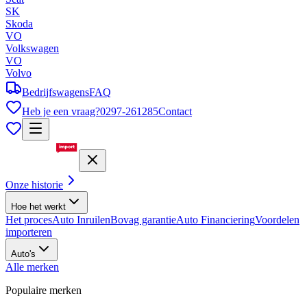
SK
Skoda
VO
Volkswagen
VO
Volvo
Bedrijfswagens
FAQ
Heb je een vraag?
0297-261285
Contact
Onze historie
Hoe het werkt
Het proces
Auto Inruilen
Bovag garantie
Auto Financiering
Voordelen
importeren
Auto's
Alle merken
Populaire merken