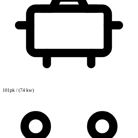
101pk / (74 kw)