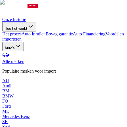
Onze historie
Hoe het werkt
Het proces
Auto Inruilen
Bovag garantie
Auto Financiering
Voordelen
importeren
Auto's
Alle merken
Populaire merken voor import
AU
Audi
BM
BMW
FO
Ford
ME
Mercedes Benz
SE
Seat