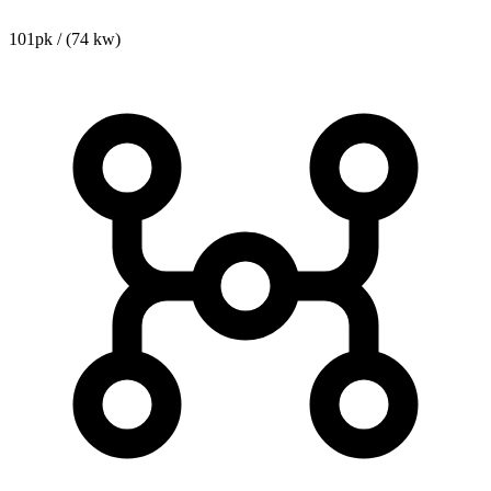
101pk / (74 kw)