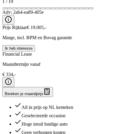
1
/
19
Adv:
2ab4-ea89-405e
Prijs Rijklaar
€
19.005
,-
Marge, incl. BPM en Bovag garantie
Ik heb interesse
Financial Lease
Maandtermijn vanaf
€
334
,-
Bereken je maandprijs
All in prijs op NL kenteken
Geselecteerde occasion
Hoge inruil huidige auto
Geen verborgen kosten