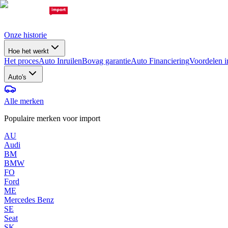
Onze historie
Hoe het werkt
Het proces
Auto Inruilen
Bovag garantie
Auto Financiering
Voordelen i
Auto's
Alle merken
Populaire merken voor import
AU
Audi
BM
BMW
FO
Ford
ME
Mercedes Benz
SE
Seat
SK