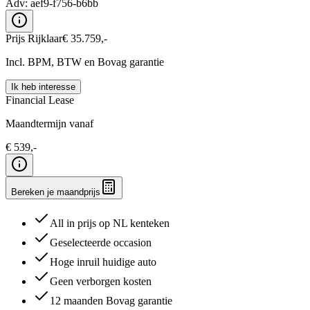
Adv:
aef9-f756-b6bb
Prijs Rijklaar
€
35.759
,-
Incl. BPM, BTW en Bovag garantie
Ik heb interesse
Financial Lease
Maandtermijn vanaf
€
539
,-
Bereken je maandprijs
All in prijs op NL kenteken
Geselecteerde occasion
Hoge inruil huidige auto
Geen verborgen kosten
12 maanden Bovag garantie