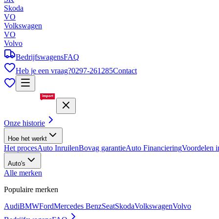
Skoda
VO
Volkswagen
VO
Volvo
Bedrijfswagens
FAQ
Heb je een vraag?
0297-261285
Contact
Onze historie
Hoe het werkt
Het proces
Auto Inruilen
Bovag garantie
Auto Financiering
Voordelen i
Auto's
Alle merken
Populaire merken
Audi
BMW
Ford
Mercedes Benz
Seat
Skoda
Volkswagen
Volvo