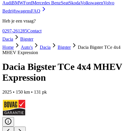
Audi
BMW
Ford
Mercedes Benz
Seat
Skoda
Volkswagen
Volvo
Bedrijfswagens
FAQ
Heb je een vraag?
0297-261285
Contact
Dacia
Bigster
Home
Auto's
Dacia
Bigster
Dacia Bigster TCe 4x4
MHEV Expression
Dacia Bigster TCe 4x4 MHEV
Expression
2025
•
150
km •
131
pk