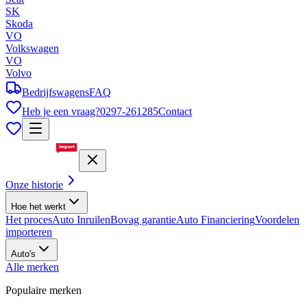
SK
Skoda
VO
Volkswagen
VO
Volvo
Bedrijfswagens
FAQ
Heb je een vraag?
0297-261285
Contact
Onze historie
Hoe het werkt
Het proces
Auto Inruilen
Bovag garantie
Auto Financiering
Voordelen
importeren
Auto's
Alle merken
Populaire merken