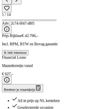
1
/
14
Adv:
2c74-9f47-d8f1
Prijs Rijklaar
€
42.796
,-
Incl. BPM, BTW en Bovag garantie
Ik heb interesse
Financial Lease
Maandtermijn vanaf
€
627
,-
Bereken je maandprijs
All in prijs op NL kenteken
Geselecteerde occasion