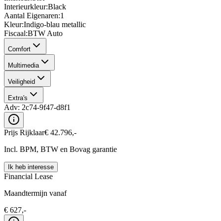
Interieurkleur
:
Black
Aantal Eigenaren
:
1
Kleur
:
Indigo-blau metallic
Fiscaal
:
BTW Auto
Comfort
Multimedia
Veiligheid
Extra's
Adv:
2c74-9f47-d8f1
Prijs Rijklaar
€
42.796
,-
Incl. BPM, BTW en Bovag garantie
Ik heb interesse
Financial Lease
Maandtermijn vanaf
€
627
,-