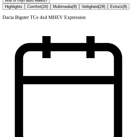
Wat is mijn auto waard?
Highlights
Comfort
(
24
)
Multimedia
(
9
)
Veiligheid
(
29
)
Extra's
(
9
)
Dacia Bigster TCe 4x4 MHEV Expression