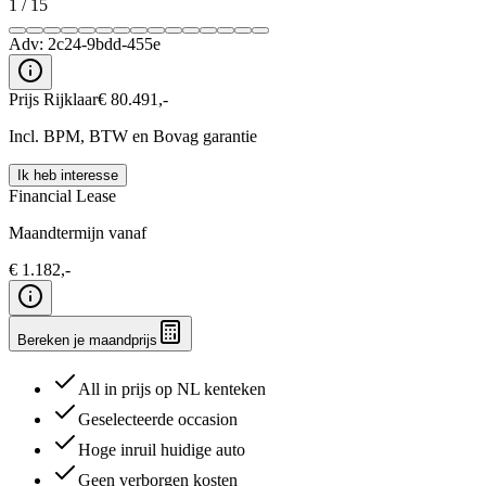
1
/
15
Adv:
2c24-9bdd-455e
Prijs Rijklaar
€
80.491
,-
Incl. BPM, BTW en Bovag garantie
Ik heb interesse
Financial Lease
Maandtermijn vanaf
€
1.182
,-
Bereken je maandprijs
All in prijs op NL kenteken
Geselecteerde occasion
Hoge inruil huidige auto
Geen verborgen kosten