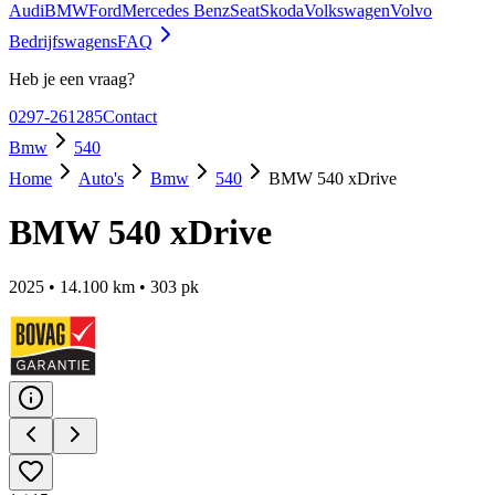
Audi
BMW
Ford
Mercedes Benz
Seat
Skoda
Volkswagen
Volvo
Bedrijfswagens
FAQ
Heb je een vraag?
0297-261285
Contact
Bmw
540
Home
Auto's
Bmw
540
BMW 540 xDrive
BMW 540 xDrive
2025
•
14.100
km •
303
pk