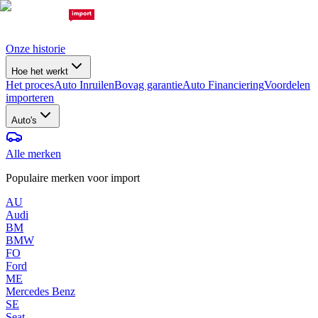
Onze historie
Hoe het werkt
Het proces
Auto Inruilen
Bovag garantie
Auto Financiering
Voordelen
importeren
Auto's
Alle merken
Populaire merken voor import
AU
Audi
BM
BMW
FO
Ford
ME
Mercedes Benz
SE
Seat