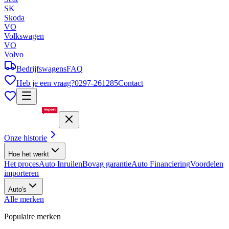
SK
Skoda
VO
Volkswagen
VO
Volvo
Bedrijfswagens
FAQ
Heb je een vraag?
0297-261285
Contact
Onze historie
Hoe het werkt
Het proces
Auto Inruilen
Bovag garantie
Auto Financiering
Voordelen
importeren
Auto's
Alle merken
Populaire merken