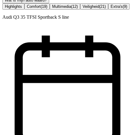
Wat is mijn auto waard?
Highlights
Comfort
(
19
)
Multimedia
(
12
)
Veiligheid
(
21
)
Extra's
(
9
)
Audi Q3 35 TFSI Sportback S line