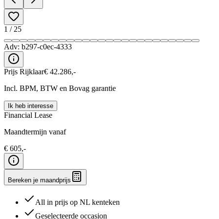
1
/
25
Adv:
b297-c0ec-4333
Prijs Rijklaar
€
42.286
,-
Incl. BPM, BTW en Bovag garantie
Ik heb interesse
Financial Lease
Maandtermijn vanaf
€
605
,-
Bereken je maandprijs
All in prijs op NL kenteken
Geselecteerde occasion