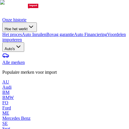
Onze historie
Hoe het werkt
Het proces
Auto Inruilen
Bovag garantie
Auto Financiering
Voordelen
importeren
Auto's
Alle merken
Populaire merken voor import
AU
Audi
BM
BMW
FO
Ford
ME
Mercedes Benz
SE
Seat