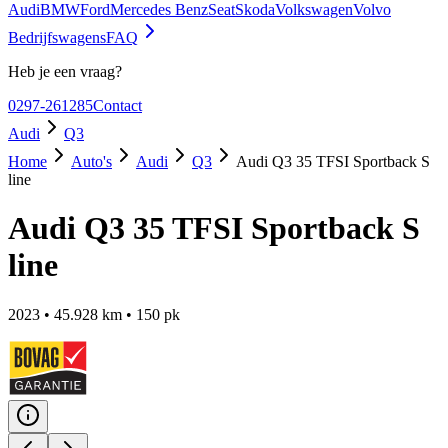
Audi
BMW
Ford
Mercedes Benz
Seat
Skoda
Volkswagen
Volvo
Bedrijfswagens
FAQ
Heb je een vraag?
0297-261285
Contact
Audi
Q3
Home
Auto's
Audi
Q3
Audi Q3 35 TFSI Sportback S
line
Audi Q3 35 TFSI Sportback S
line
2023
•
45.928
km •
150
pk