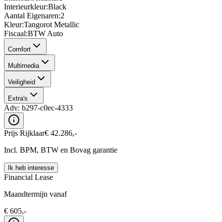
Interieurkleur
:
Black
Aantal Eigenaren
:
2
Kleur
:
Tangorot Metallic
Fiscaal
:
BTW Auto
Comfort
Multimedia
Veiligheid
Extra's
Adv:
b297-c0ec-4333
Prijs Rijklaar
€
42.286
,-
Incl. BPM, BTW en Bovag garantie
Ik heb interesse
Financial Lease
Maandtermijn vanaf
€
605
,-