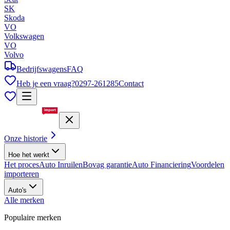
SK
Skoda
VO
Volkswagen
VO
Volvo
Bedrijfswagens
FAQ
Heb je een vraag?
0297-261285
Contact
Onze historie
Hoe het werkt
Het proces
Auto Inruilen
Bovag garantie
Auto Financiering
Voordelen
importeren
Auto's
Alle merken
Populaire merken