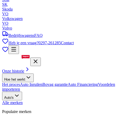
SK
Skoda
VO
Volkswagen
VO
Volvo
Bedrijfswagens
FAQ
Heb je een vraag?
0297-261285
Contact
Onze historie
Hoe het werkt
Het proces
Auto Inruilen
Bovag garantie
Auto Financiering
Voordelen
importeren
Auto's
Alle merken
Populaire merken