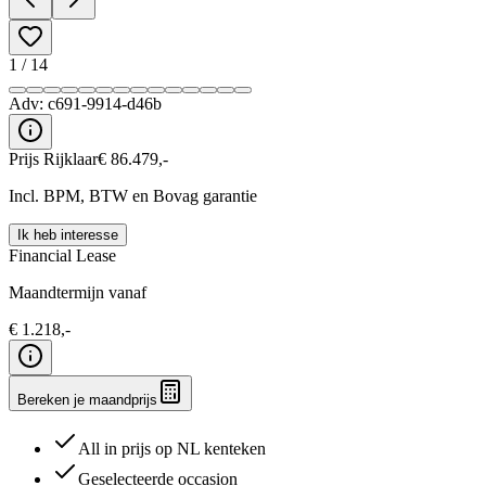
1
/
14
Adv:
c691-9914-d46b
Prijs Rijklaar
€
86.479
,-
Incl. BPM, BTW en Bovag garantie
Ik heb interesse
Financial Lease
Maandtermijn vanaf
€
1.218
,-
Bereken je maandprijs
All in prijs op NL kenteken
Geselecteerde occasion