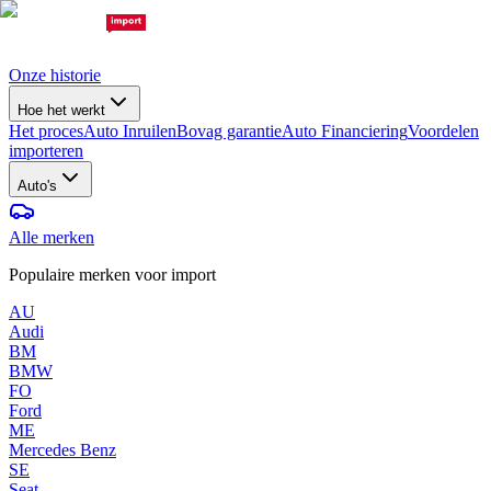
Onze historie
Hoe het werkt
Het proces
Auto Inruilen
Bovag garantie
Auto Financiering
Voordelen
importeren
Auto's
Alle merken
Populaire merken voor import
AU
Audi
BM
BMW
FO
Ford
ME
Mercedes Benz
SE
Seat