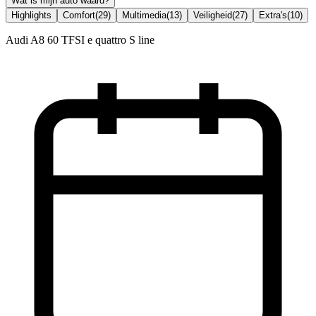
Wat is mijn auto waard?
Highlights
Comfort
(
29
)
Multimedia
(
13
)
Veiligheid
(
27
)
Extra's
(
10
)
Audi A8 60 TFSI e quattro S line