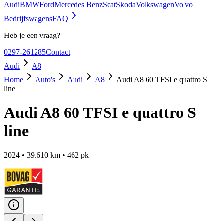
Audi
BMW
Ford
Mercedes Benz
Seat
Skoda
Volkswagen
Volvo
Bedrijfswagens
FAQ
Heb je een vraag?
0297-261285
Contact
Audi
A8
Home
Auto's
Audi
A8
Audi A8 60 TFSI e quattro S
line
Audi A8 60 TFSI e quattro S
line
2024
•
39.610
km •
462
pk