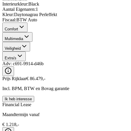
Interieurkleur
:
Black
Aantal Eigenaren
:
1
Kleur
:
Daytonagrau Perleffekt
Fiscaal
:
BTW Auto
Comfort
Multimedia
Veiligheid
Extra's
Adv:
c691-9914-d46b
Prijs Rijklaar
€
86.479
,-
Incl. BPM, BTW en Bovag garantie
Ik heb interesse
Financial Lease
Maandtermijn vanaf
€
1.218
,-